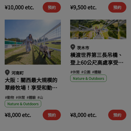
¥10,000 etc.
¥9,500 etc.
預約
預約
茨木市
橫渡世界第三長吊橋、
登上60公尺高處享受刺
激與美景之旅
#休閒
#公園
#體驗
河南町
Nature & Outdoors
大阪：關西最大規模的
翠綠牧場！享受和動物
互動、山羊散步、餵食
#動物
#休閒
#體驗
#山
迷你豬等體驗
Nature & Outdoors
¥8,000 etc.
¥8,000 etc.
預約
預約