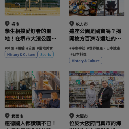
堺市
枚方市
學生相撲愛好者的聖
這座公園是國寶嗎？揭
地！在堺市大濱公園體
開枚方百濟寺遺址的神
驗真正的相撲台。品嚐
秘面紗，這處與大阪城
#休閒
#體驗
#公園
#當地美食
#寺廟神社
#世界遺產・日本遺產
由前相撲力士親手烹調
遺址齊名的特殊歷史遺
#日本料理
History & Culture
Sports
的美味相撲火鍋！
跡。
History & Culture
大阪市
箕面市
位於大阪府門真市的海
連德國人都讚嘆不已！