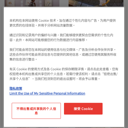
本机构在本网站使用 Cookie 技术，旨在通过个性化内容与广告，为用户提供
更优质的在线体验，并用于分析网站流量数据。
高石市
堺市
通过识别和记录用户的偏好与兴趣，我们能够提供更契合您需求的个性化内
大阪：由館員提供特別
大阪：在真正的土俵上
容。此外，本网站可能根据您的行为数据进行内容推荐。
解說服務 小林美術館之
練習相撲的動作、參觀
我们可能会将您在本网站的使用信息与社交媒体、广告及分析合作伙伴共享。
旅＋享用日式甜點的幸
練習場
这些合作伙伴可能会将该信息与您提供的其他信息，或通过您使用其服务所收
#美術館・博物館
#導覽遊
#體驗
集的信息进行整合。
福時光
#傳統活動・傳統表演藝術・節日
History & Culture
History & Culture
有关 Cookie 的使用方式及各 Cookie 的保存期限详情，请点击此处查看。您有
权拒绝本机构出售或共享您的个人信息。若需行使该权利，请点击“拒绝出售/
¥7,000 etc.
¥19,000 etc.
預約
預約
共享个人信息”。当我们检测到您的退出设置时，将会予以尊重。
隐私政策
Limit the Use of My Sensitive Personal Information
不得出售或共享我的个人信
接受 Cookie
息