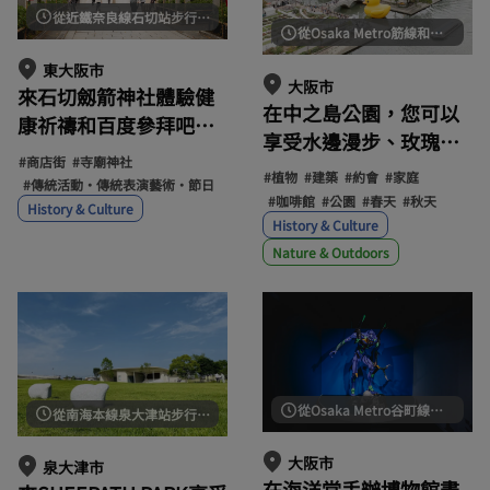
從近鐵奈良線石切站步行約15分鐘 / 從京阪那線新石切站步行約7分鐘
從Osaka Metro筋線和京阪本線淀屋橋站步行約5分鐘 / 從京阪中之島線浪花橋站步行即可到達
東大阪市
大阪市
來石切劔箭神社體驗健
在中之島公園，您可以
康祈禱和百度參拜吧！
享受水邊漫步、玫瑰
巡禮指南還包括算命和
#商店街
#寺廟神社
園、復古建築以及四季
逛逛商店街。
#植物
#建築
#約會
#家庭
#傳統活動・傳統表演藝術・節日
更迭的自然美景。
#咖啡館
#公園
#春天
#秋天
History & Culture
History & Culture
Nature & Outdoors
從Osaka Metro谷町線谷町四丁目站步行約15分鐘 / 從Osaka Metro中央線森之宮站步行約15分鐘
從南海本線泉大津站步行約10分鐘 / 從南海本線松之濱站步行約15分鐘
大阪市
泉大津市
在海洋堂手辦博物館盡