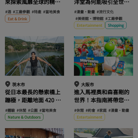
洋堂為何能吸引全世界
來探索風靡全球的精釀
的目光？動漫手辦、
啤酒－箕面啤酒的魅力
#漫畫・動畫
#流行文化
#酒
#工廠參觀
#特產
#當地美食
Revoltech等產品背後，
吧。在啤酒廠和旗艦店
#美術館・博物館
#工廠參觀
Eat & Drink
蘊藏著什麼樣的「藝術
品嚐獨家美食。
Entertainment
Shopping
至上」？
茨木市
大阪市
從日本最長的懸索橋上
進入馬裡奧和森喜剛的
蹦極，距離地面 420 公
世界！本指南將帶您探
尺！ ？來自茨城市的
索日本環球影城「超級
#體驗
#休閒
#公園
#當地美食
#休閒
#約會
#家庭
#漫畫・動畫
GENERATIONS 成員中
任天堂世界™」的美食
Nature & Outdoors
Entertainment
塚雄太在茨城北水壩公
和拍照地點，讓家長和
園體驗了融合自然的
孩子盡情享受！