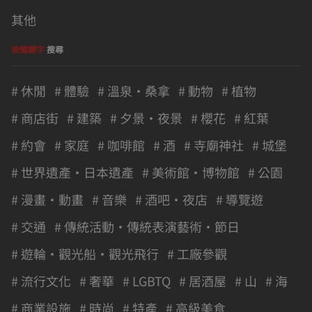
其他
按關鍵字
搜尋
# 休閒
# 體驗
# 溫泉・桑拿
# 動物
# 植物
# 商店街
# 建築
# 夕景・夜景
# 櫻花
# 紅葉
# 約會
# 家庭
# 咖啡館
# 酒
# 寺廟神社
# 城堡
# 世界遺產・日本遺產
# 美術館・博物館
# 公園
# 漫畫・動畫
# 音樂
# 酒吧・夜店
# 導覽遊
# 交通
# 傳統活動・傳統表演藝術・節日
# 遊輪・觀光船・觀光飛行
# 工廠參觀
# 流行文化
# 奢華
# LGBTQ
# 居酒屋
# 山
# 海
# 商業設施
# 時尚
# 特產
# 高級美食