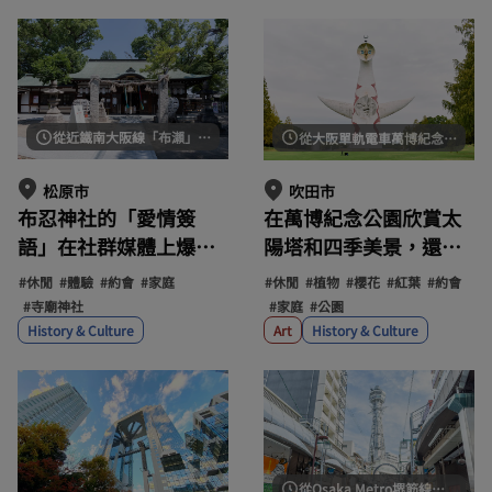
從近鐵南大阪線「布瀨」站步行約5分鐘即可到達。
從大阪單軌電車萬博紀念公園站步行約5分鐘 / 從名神高速公路吹田交流道出發約5分鐘
松原市
吹田市
布忍神社的「愛情簽
在萬博紀念公園欣賞太
語」在社群媒體上爆
陽塔和四季美景，還可
紅！他們祈求愛情的祝
以參加各種節慶和活
#休閒
#體驗
#約會
#家庭
#休閒
#植物
#櫻花
#紅葉
#約會
福和獨特的護身符在全
動！
#寺廟神社
#家庭
#公園
國也廣受歡迎。
History & Culture
Art
History & Culture
從Osaka Metro堺筋線惠比壽町站步行約3分鐘 / 從Osaka Metro禦堂筋線和堺筋線動物園前站步行約6分鐘 / 從JR新今宮站步行約6分鐘