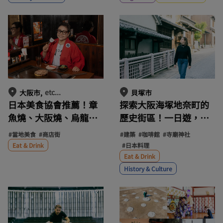
LGBTQ+夜生活。
古代浪漫情懷與彌生文
化的魅力。
etc...
大阪市
貝塚市
日本美食協會推薦！章
探索大阪海塚地奈町的
魚燒、大阪燒、烏龍
歷史街區！一日遊，體
麵、豚平…大阪十大不
驗傳統日本文化，參觀
#當地美食
#商店街
#建築
#咖啡館
#寺廟神社
斷演變的靈魂美食“美
巖泉寺，並在傳統日式
#日本料理
Eat & Drink
食”
民宅享用午餐。
Eat & Drink
History & Culture