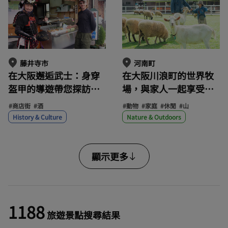
「GRAVITATE OSAKA」
活動。
藤井寺市
河南町
在大阪邂逅武士：身穿
在大阪川浪町的世界牧
盔甲的導遊帶您探訪道
場，與家人一起享受充
明寺，體驗歷史與美食
滿自然氣息和動物互動
#商店街
#酒
#動物
#家庭
#休閒
#山
之旅，感受大阪夏之圍
的一天吧！
History & Culture
Nature & Outdoors
的激烈戰鬥
顯示更多
1188
旅遊景點搜尋結果