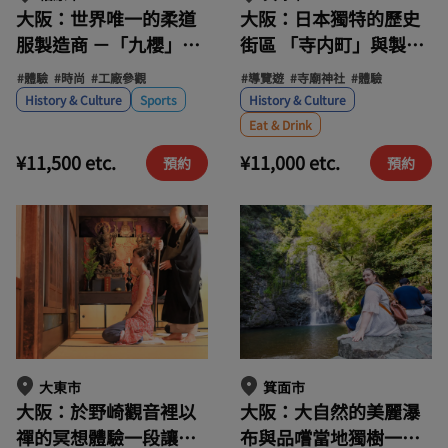
大阪：世界唯一的柔道
大阪：日本獨特的歷史
服製造商 －「九櫻」參
街區 「寺内町」與製作
觀日本頂級的柔道服工
和菓子、抹茶的文化體
#體驗
#時尚
#工廠參觀
#導覽遊
#寺廟神社
#體驗
廠
驗之旅
History & Culture
Sports
History & Culture
Eat & Drink
¥11,500 etc.
¥11,000 etc.
預約
預約
大東市
箕面市
大阪：於野崎觀音裡以
大阪：大自然的美麗瀑
禪的冥想體驗一段讓心
布與品嚐當地獨樹一格