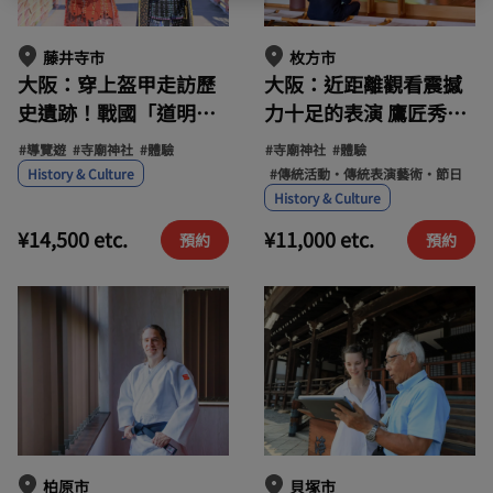
藤井寺市
枚方市
大阪：穿上盔甲走訪歷
大阪：近距離觀看震撼
史遺跡！戰國「道明寺
力十足的表演 鷹匠秀體
合戰」之旅
驗與神秘的祈禱體驗 獲
#導覽遊
#寺廟神社
#體驗
#寺廟神社
#體驗
得御朱印作為禮物
#傳統活動・傳統表演藝術・節日
History & Culture
History & Culture
¥14,500 etc.
¥11,000 etc.
預約
預約
柏原市
貝塚市