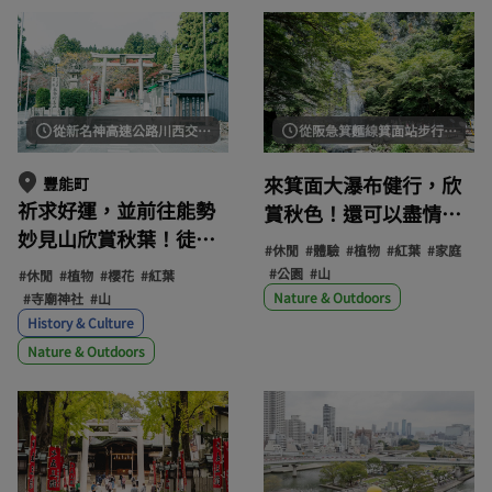
從新名神高速公路川西交流道出發，約20分鐘即可抵達。
從阪急箕麵線箕面站步行約40分鐘。
來箕面大瀑布健行，欣
豐能町
祈求好運，並前往能勢
賞秋色！還可以盡情享
妙見山欣賞秋葉！徒步
受壯觀的瀑佈景色和當
#休閒
#體驗
#植物
#紅葉
#家庭
旅行親近大自然也很受
地美食。
#公園
#山
#休閒
#植物
#櫻花
#紅葉
歡迎。
Nature & Outdoors
#寺廟神社
#山
History & Culture
Nature & Outdoors