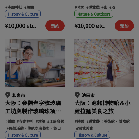
靈平靜的時光
的精釀啤酒的健行之旅
#寺廟神社
#體驗
#休閒
#導覽遊
#山
#酒
History & Culture
Nature & Outdoors
¥10,000 etc.
¥10,000 etc.
預約
預約
和泉市
池田市
大阪：參觀老字號玻璃
大阪：泡麵博物館＆小
工坊與製作玻璃珠項鍊
雞拉麵美食之旅
＆神社祈禱體驗
#體驗
#寺廟神社
#建築
#工廠參觀
#體驗
#導覽遊
#美術館・博物館
#傳統活動・傳統表演藝術・節日
#當地美食
History & Culture
History & Culture