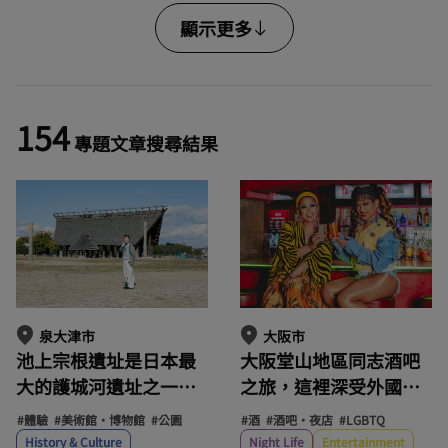
顯示更多
154
專題文章搜尋結果
大阪市
泉大津市
大阪堂山地區同志酒吧
池上宗根遺址是日本最
之旅，這裡深受外國遊
大的護城河遺址之一，
客歡迎。變裝皇后
也是通往過去的大門。
#酒
#酒吧・夜店
#LGBTQ
#體驗
#美術館・博物館
#公園
femminina將帶您體驗
在泉大津市，探索日本
Night Life
Entertainment
History & Culture