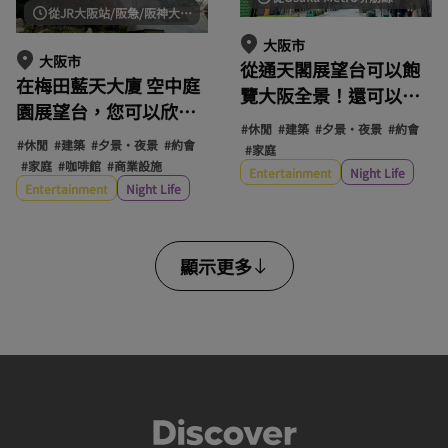
從JR大阪站/阪急/阪神大阪梅田站步行約10分鐘。
大阪市
大阪市
從通天閣展望台可以飽
在梅田藍天大廈 空中庭
覽大阪全景！還可以與
園展望台，您可以欣賞
吉祥物比利肯福神雕像
#休閒
#建築
#夕景・夜景
#約會
到令人嘆為觀止的白
合影。
#休閒
#建築
#夕景・夜景
#約會
#家庭
天、日落和夜晚景色！
#家庭
#咖啡館
#商業設施
Entertainment
Night Life
Entertainment
Night Life
顯示更多