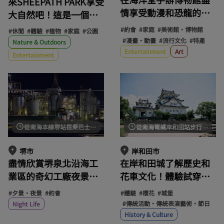
來SHEEPATH PARK享受
情享受動漫和恐龍的世
大自然吧！這是一個互
界！在MIRAIZA 大阪城
動式公園，您可以在這
#約會
#家庭
#美術館・博物館
#休閒
#體驗
#植物
#家庭
#公園
欣賞巨型手辦與立體模
裡體驗草地滑雪橇、玩
#漫畫・動畫
#流行文化
#特產
Nature & Outdoors
型。
Entertainment
Art
水和參加各種工作坊。
Entertainment
從南海本線堺站搭乘巴士約20分鐘/從南海高野線堺東站搭乘計程車約15分鐘
從南海電鐵岸和田站步行約 10 分鐘即可抵達。
堺市
岸和田市
盡情欣賞堺泉北沿海工
在岸和田城了解歷史和
業區的奇幻工廠夜景！
花車文化！體驗試穿武
享受駕車和攝影的樂
士盔甲，並登上城堡天
#夕景・夜景
#約會
#體驗
#櫻花
#城堡
趣！
守閣欣賞美景！
#傳統活動・傳統表演藝術・節日
Night Life
History & Culture