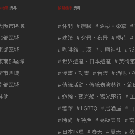
按地區
搜尋
按關鍵字
搜尋
大阪市區域
# 休閒
# 體驗
# 溫泉・桑拿
#
北部區域
# 建築
# 夕景・夜景
# 櫻花
#
東部區域
# 咖啡館
# 酒
# 寺廟神社
# 
東南部區域
# 世界遺產・日本遺產
# 美術
堺市區域
# 漫畫・動畫
# 音樂
# 酒吧・
南部區域
# 傳統活動・傳統表演藝術・節
其他
# 遊輪・觀光船・觀光飛行
# 
# 奢華
# LGBTQ
# 居酒屋
# 山
# 時尚
# 特產
# 高級美食
# 
# 日本料理
# 春天
# 夏天
# 