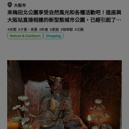
大阪市
來梅田北公園享受自然風光和各種活動吧！這座與
大阪站直接相連的新型態城市公園，已經引起了廣
泛關注。
#休閒
#夕景・夜景
#約會
#家庭
#咖啡館
#公園
Nature & Outdoors
Shopping