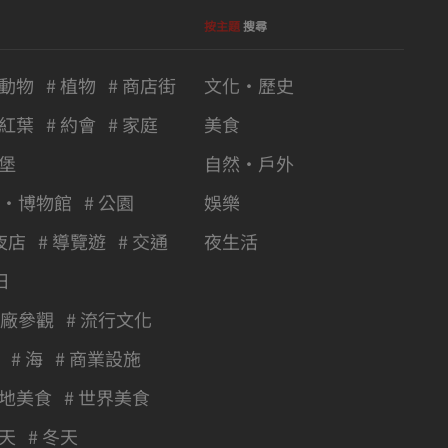
按主題
搜尋
 動物
# 植物
# 商店街
文化・歷史
 紅葉
# 約會
# 家庭
美食
城堡
自然・戶外
館・博物館
# 公園
娛樂
夜店
# 導覽遊
# 交通
夜生活
日
工廠參觀
# 流行文化
# 海
# 商業設施
當地美食
# 世界美食
秋天
# 冬天