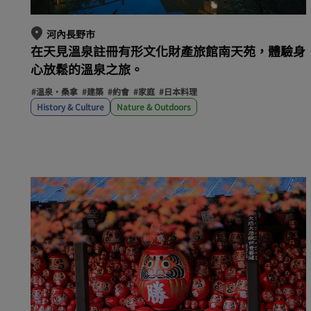
河內長野市
在天見溫泉註冊有形文化財產旅館南天苑，體驗身
心放鬆的溫泉之旅。
#溫泉・桑拿
#建築
#約會
#家庭
#日本料理
History & Culture
Nature & Outdoors