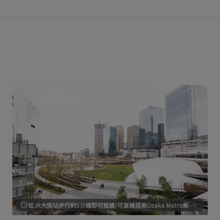
從JR大阪站步行約5分鐘即可抵達/可直接搭乘Osaka Metro禦堂筋線梅田站及阪急/阪神線大阪梅田站。