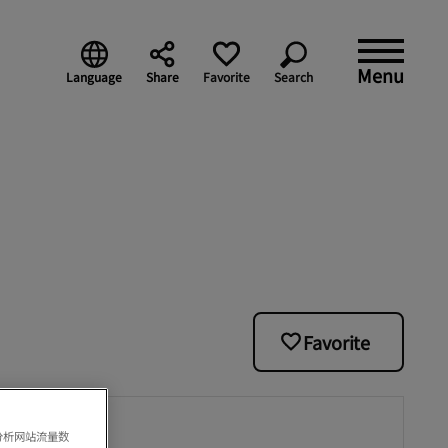
Menu
Language
Share
Favorite
Search
Favorite
分析网站流量数