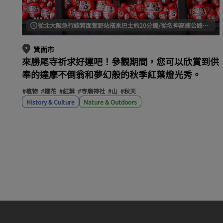
從北大阪急行線箕面萱野站搭乘巴士約20分鐘/從名神高速公路茨木交流道出發約30分鐘
箕面市
來勝尾寺祈求好運吧！參觀期間，您可以欣賞到供
奉的達摩不倒翁和夢幻般的秋季紅葉燈光秀。
#植物
#櫻花
#紅葉
#寺廟神社
#山
#秋天
History & Culture
Nature & Outdoors