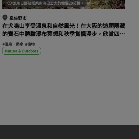
從JR日野站搭乘南海巴士大約需要20分鐘。
泉佐野市
在犬鳴山享受溫泉和自然風光！在大阪的這顆隱藏
的寶石中體驗瀑布冥想和秋季賞楓漫步，欣賞四季
不同的山谷美景！
#溫泉・桑拿
#植物
Nature & Outdoors