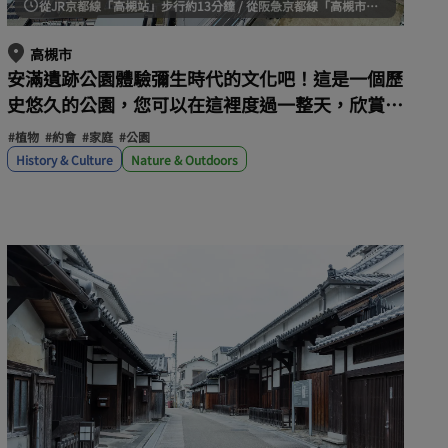
從JR京都線「高槻站」步行約13分鐘 / 從阪急京都線「高槻市站」步行約10分鐘
高槻市
安滿遺跡公園體驗彌生時代的文化吧！這是一個歷
史悠久的公園，您可以在這裡度過一整天，欣賞燈
光秀，玩遊樂場設施。
#植物
#約會
#家庭
#公園
History & Culture
Nature & Outdoors