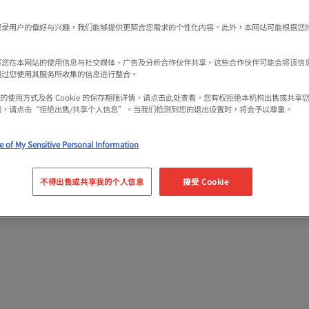
记录用户的偏好与兴趣，我们能够提供更契合您需求的个性化内容。此外，本网站可能根据您
Category
将您在本网站的使用信息与社交媒体、广告及分析合作伙伴共享。这些合作伙伴可能会将该信
通过您使用其服务所收集的信息进行整合。
kie 的使用方式及各 Cookie 的保存期限详情，请点击此处查看。您有权拒绝本机构出售或共
利，请点击“拒绝出售/共享个人信息”。当我们检测到您的退出设置时，将会予以尊重。
e of My Sensitive Personal Information
不得出售或共享我的个人信息
接受 Cookie