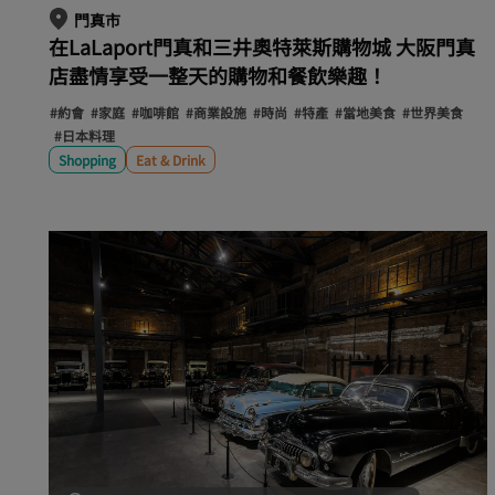
門真市
在LaLaport門真和三井奧特萊斯購物城 大阪門真
店盡情享受一整天的購物和餐飲樂趣！
#約會
#家庭
#咖啡館
#商業設施
#時尚
#特產
#當地美食
#世界美食
#日本料理
Shopping
Eat & Drink