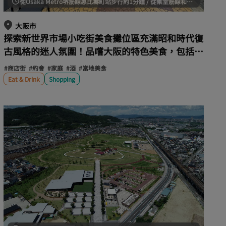
從Osaka Metro堺筋線惠比壽町站步行約1分鐘 / 從禦堂筋線和堺筋線動物園前站步行約8分鐘
大阪市
探索新世界市場小吃街美食攤位區充滿昭和時代復
古風格的迷人氛圍！品嚐大阪的特色美食，包括炸
丸子和炒麵。
#商店街
#約會
#家庭
#酒
#當地美食
Eat & Drink
Shopping