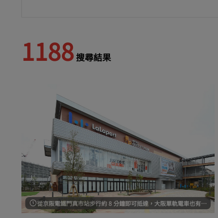
1188
搜尋結果
從京阪電鐵門真市站步行約 8 分鐘即可抵達，大阪單軌電車也有接駁車從難波站和心齋橋站發車。