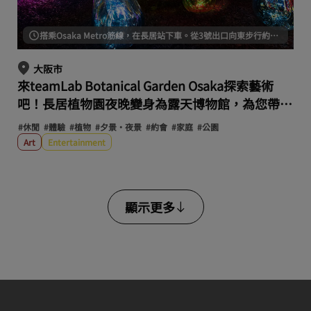
搭乘Osaka Metro筋線，在長居站下車。從3號出口向東步行約10分鐘。
大阪市
來teamLab Botanical Garden Osaka探索藝術
吧！長居植物園夜晚變身為露天博物館，為您帶來
非凡體驗。
#休閒
#體驗
#植物
#夕景・夜景
#約會
#家庭
#公園
Art
Entertainment
顯示更多