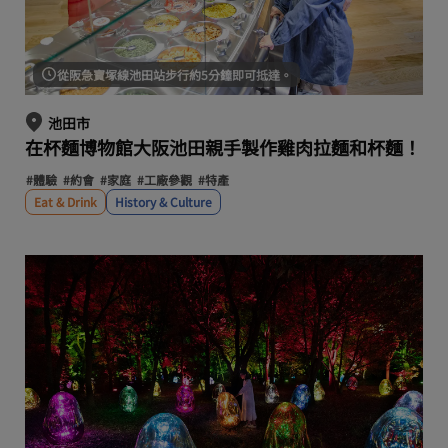
從阪急寶塚線池田站步行約5分鐘即可抵達。
池田市
在杯麵博物館大阪池田親手製作雞肉拉麵和杯麵！
#體驗
#約會
#家庭
#工廠參觀
#特產
Eat & Drink
History & Culture