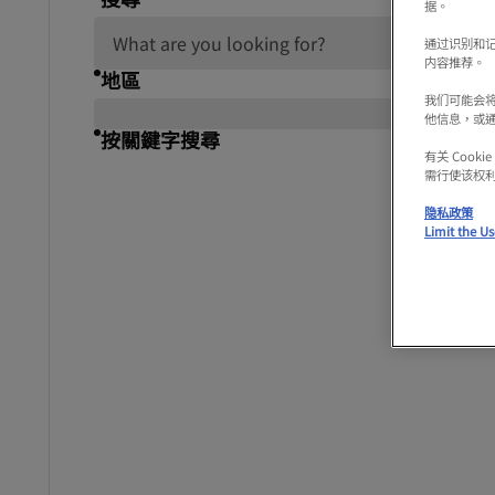
据。
通过识别和
内容推荐。
地區
我们可能会
他信息，或
按關鍵字搜尋
有关 Coo
需行使该权
隐私政策
Limit the Us