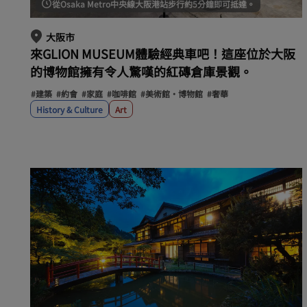
從Osaka Metro中央線大阪港站步行約5分鐘即可抵達。
大阪市
來GLION MUSEUM體驗經典車吧！這座位於大阪
的博物館擁有令人驚嘆的紅磚倉庫景觀。
#建築
#約會
#家庭
#咖啡館
#美術館・博物館
#奢華
History & Culture
Art