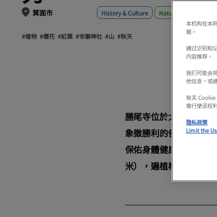
箕面市
History & Culture
Nature & Outdoors
本机构在本网
据。
#植物
#櫻花
#紅葉
#寺廟神社
#山
#秋天
通过识别和
内容推荐。
我们可能会
他信息，或
有关 Coo
需行使该权
勝尾寺位於大阪府箕面
隐私政策
象徵勝利的佛像，場面
Limit the Us
保佑身體健康、體育競技
米），遍植櫻花、繡球