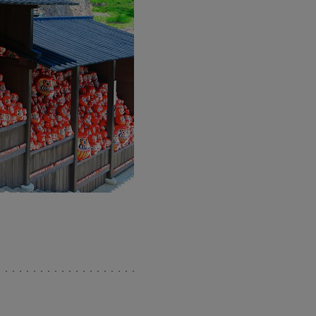
勝尾寺獨特的占卜紙條「達摩禦神簽