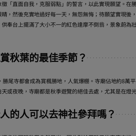
象徵「直面自我，克服弱點」的誓言，以此實現願望。在
眼睛，然後充實地過好每一天，無怨無悔；待願望實現後
。供奉台上擺滿了大小不一的紅色達摩不倒翁，景象蔚為
。
觀賞秋葉的最佳季節？
初，勝尾寺都會成為賞楓勝地，人氣爆棚。寺廟佔地約8萬
白天或夜晚，寺廟都是秋季遊覽的絕佳去處，尤其是在燈
老人的人可以去神社參拜嗎？