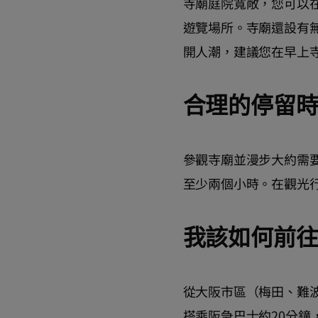
寺廟庭院寬敞，您可以
遊覽場所。寺廟還設有
開人潮，建議您在早上寺
合理的停留
參觀寺廟並漫步大約需
至少兩個小時。在觀光
我該如何前
從大阪市區（梅田、難波
搭乘阪急巴士約20分鐘