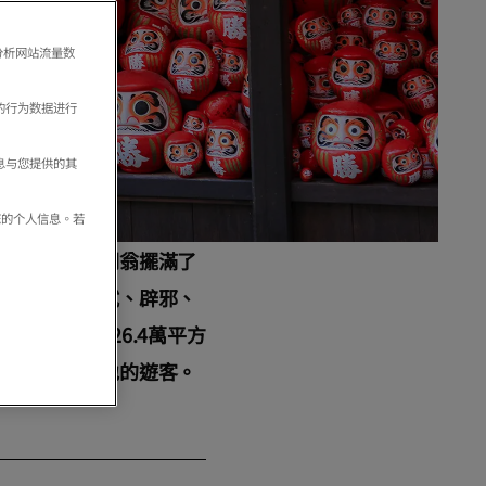
分析网站流量数
的行为数据进行
息与您提供的其
享您的个人信息。若
供奉的達摩不倒翁擺滿了
寺廟，祈求考試、辟邪、
8萬坪（約26.4萬平方
著來自世界各地的遊客。