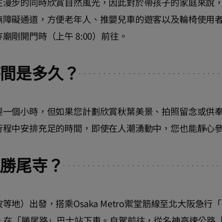
在漫步的同時欣賞自然風光，因此對於帶孩子的家庭來說
無障礙通道，方便老年人、推嬰兒車的遊客以及輪椅使用
廟剛開門時（上午 8:00）前往。
時間是多久？
要一個小時，但如果您計劃欣賞秋葉美景、拍照留念或供
行程中安排充足的時間，即使在人潮湧動中，您也能靜心
往勝尾寺？
等地）出發，搭乘Osaka Metro禦堂筋線至北大阪急
，在「勝尾路」巴士站下車。自駕前往，從名神高速公路「