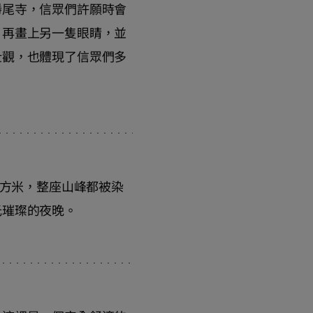
勝尾寺，信眾們許願時會
，再畫上另一隻眼睛，並
壯觀，也體現了信眾們多
平方米，整座山峰都被染
光璀璨的夜晚。