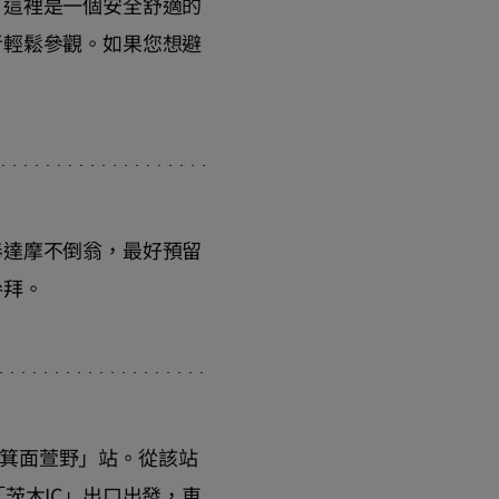
，這裡是一個安全舒適的
者輕鬆參觀。如果您想避
奉達摩不倒翁，最好預留
參拜。
行「箕面萱野」站。從該站
茨木IC」出口出發，車