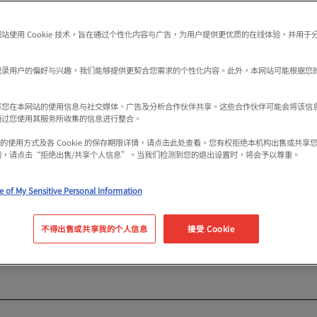
站使用 Cookie 技术，旨在通过个性化内容与广告，为用户提供更优质的在线体验，并用于
记录用户的偏好与兴趣，我们能够提供更契合您需求的个性化内容。此外，本网站可能根据您
将您在本网站的使用信息与社交媒体、广告及分析合作伙伴共享。这些合作伙伴可能会将该信
通过您使用其服务所收集的信息进行整合。
kie 的使用方式及各 Cookie 的保存期限详情，请点击此处查看。您有权拒绝本机构出售或共
利，请点击“拒绝出售/共享个人信息”。当我们检测到您的退出设置时，将会予以尊重。
市，是一座古老的寺廟，以祈求勝利和好運而聞名。寺內
壯觀。如今，勝尾寺更被視為「人生各方面皆可獲勝」的
e of My Sensitive Personal Information
、事業成功、選舉順利以及演藝事業蒸蒸日上。寺廟佔地約
不得出售或共享我的个人信息
接受 Cookie
花等花卉，四季景色宜人，從綠意盎然到紅葉似錦，吸引