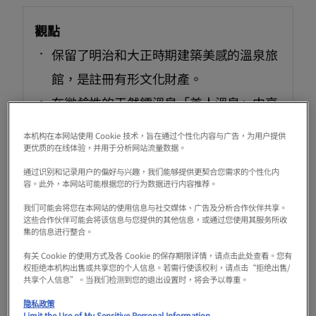
觀點
保留了明治和大正時期建築美感的溫泉旅
館，是註冊有形文化財產。
在微鹼性的天然鐳溫泉「美人溫泉」中享
受片刻放鬆。
本机构在本网站使用 Cookie 技术，旨在通过个性化内容与广告，为用户提供
它的魅力在於隨著季節變化而變化的日式
更优质的在线体验，并用于分析网站流量数据。
花園和寧靜的氛圍。
通过识别和记录用户的偏好与兴趣，我们能够提供更契合您需求的个性化内
容。此外，本网站可能根据您的行为数据进行内容推荐。
在我們的懷石料理（傳統多道菜式）中，
我们可能会将您在本网站的使用信息与社交媒体、广告及分析合作伙伴共享。
您可以品嚐到當季當地美食。
这些合作伙伴可能会将该信息与您提供的其他信息，或通过您使用其服务所收
集的信息进行整合。
既可供過夜住宿，也可供一日遊。
有关 Cookie 的使用方式及各 Cookie 的保存期限详情，请点击此处查看。您有
地理位置優越，距離南海高野線天見站僅
权拒绝本机构出售或共享您的个人信息。若需行使该权利，请点击“拒绝出售/
共享个人信息”。当我们检测到您的退出设置时，将会予以尊重。
需步行2分鐘。
隐私政策
Limit the Use of My Sensitive Personal Information