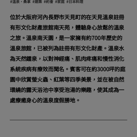
#溫泉・桑拿
#建築
#約會
#家庭
#日本料理
位於大阪府河內長野市天見町的在天見溫泉註冊
有形文化財產旅館南天苑，體驗身心放鬆的溫泉
之旅。溫泉南天園，是一家擁有約700年歷史的
溫泉旅館，已被列為註冊有形文化財產。溫泉水
為天然鐳泉，以對神經痛、肌肉疼痛和慢性消化
系統疾病有療效而聞名。賓客可在約3000坪的庭
園中欣賞螢火蟲、紅葉等四季美景，並在被自然
環繞的露天浴池中享受泡湯的樂趣，使其成為一
處療癒身心的溫泉度假勝地。