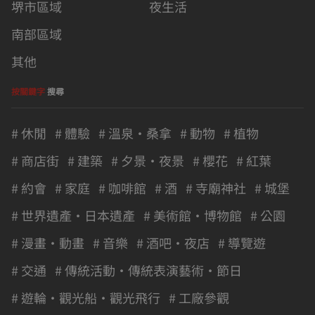
堺市區域
夜生活
南部區域
其他
按關鍵字
搜尋
# 休閒
# 體驗
# 溫泉・桑拿
# 動物
# 植物
# 商店街
# 建築
# 夕景・夜景
# 櫻花
# 紅葉
# 約會
# 家庭
# 咖啡館
# 酒
# 寺廟神社
# 城堡
# 世界遺產・日本遺產
# 美術館・博物館
# 公園
# 漫畫・動畫
# 音樂
# 酒吧・夜店
# 導覽遊
# 交通
# 傳統活動・傳統表演藝術・節日
# 遊輪・觀光船・觀光飛行
# 工廠參觀