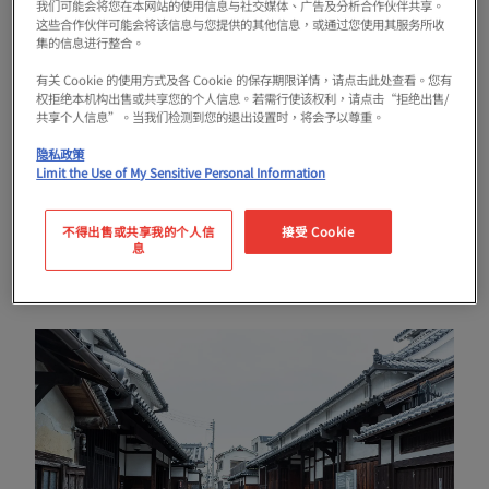
我们可能会将您在本网站的使用信息与社交媒体、广告及分析合作伙伴共享。
这些合作伙伴可能会将该信息与您提供的其他信息，或通过您使用其服务所收
集的信息进行整合。
從大阪阿倍野橋站搭乘近鐵南大阪線或長野線列
有关 Cookie 的使用方式及各 Cookie 的保存期限详情，请点击此处查看。您有
权拒绝本机构出售或共享您的个人信息。若需行使该权利，请点击“拒绝出售/
車約30分鐘後，經過敦田林站的環島和紅綠燈，
共享个人信息”。当我们检测到您的退出设置时，将会予以尊重。
您會看到一個寫著「地奈町本町」的牌坊，以及
隐私政策
Limit the Use of My Sensitive Personal Information
旅遊諮詢服務中心「寺內町Factory」。穿過這裡
便是地奈町，這裡街道保留著江戶時代的風貌，
不得出售或共享我的个人信
接受 Cookie
息
遍布著各式各樣的特色店鋪。