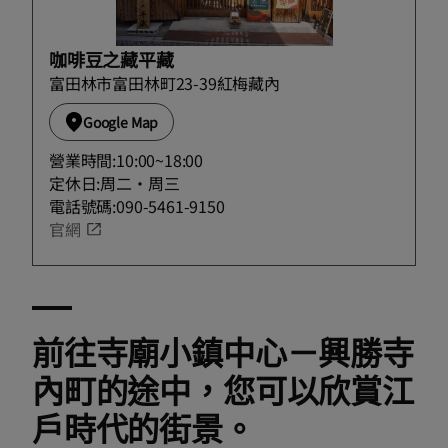
咖啡豆之藏平藏
富田林市富田林町23-39紅梅藏內
Google Map
營業時間:10:00~18:00
定休日:周二・周三
電話號碼:090-5461-9150
官網
前往寺廟小鎮中心－興勝寺
內町的途中，您可以欣賞江
戶時代的街景。