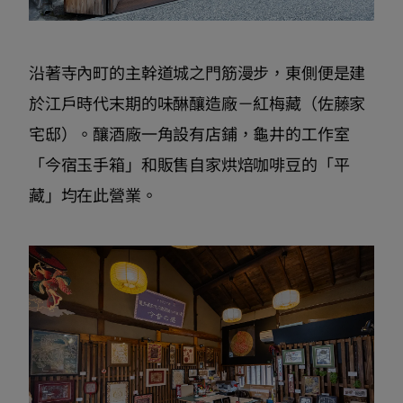
沿著寺內町的主幹道城之門筋漫步，東側便是建
於江戶時代末期的味醂釀造廠－紅梅藏（佐藤家
宅邸）。釀酒廠一角設有店鋪，龜井的工作室
「今宿玉手箱」和販售自家烘焙咖啡豆的「平
藏」均在此營業。