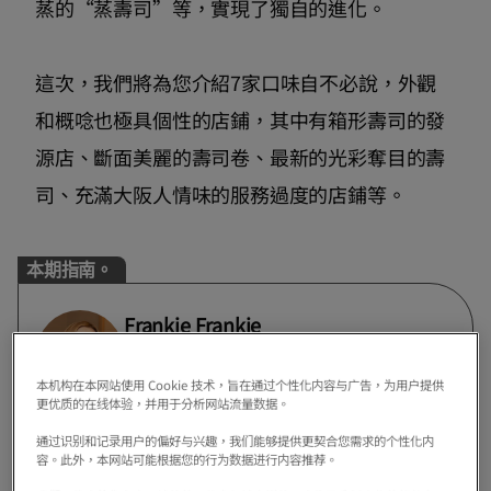
蒸的“蒸壽司”等，實現了獨自的進化。
這次，我們將為您介紹7家口味自不必說，外觀
和概唸也極具個性的店鋪，其中有箱形壽司的發
源店、斷面美麗的壽司卷、最新的光彩奪目的壽
司、充滿大阪人情味的服務過度的店鋪等。
本期指南。
Frankie Frankie
來自美國的影響者。他現在住在關西，通過
Instagram和youtube等社交網站傳播日本
本机构在本网站使用 Cookie 技术，旨在通过个性化内容与广告，为用户提供
更优质的在线体验，并用于分析网站流量数据。
的魅力。
通过识别和记录用户的偏好与兴趣，我们能够提供更契合您需求的个性化内
容。此外，本网站可能根据您的行为数据进行内容推荐。