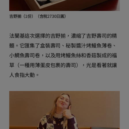
吉野揃（1份）（含稅2730日圓）
法蘭基這次選擇的吉野揃，濃縮了吉野壽司的精
髓。它匯集了盒裝壽司、秘製醬汁烤鰻魚薄卷、
小鯛魚壽司卷，以及用烤鰻魚絲和香菇製成的福
草（一種用薄蛋皮包裹的壽司），光是看著就讓
人食指大動。