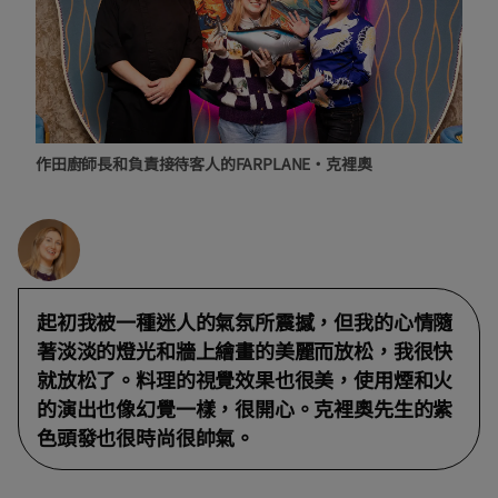
作田廚師長和負責接待客人的FARPLANE・克裡奧
起初我被一種迷人的氣氛所震撼，但我的心情隨
著淡淡的燈光和牆上繪畫的美麗而放松，我很快
就放松了。料理的視覺效果也很美，使用煙和火
的演出也像幻覺一樣，很開心。克裡奧先生的紫
色頭發也很時尚很帥氣。