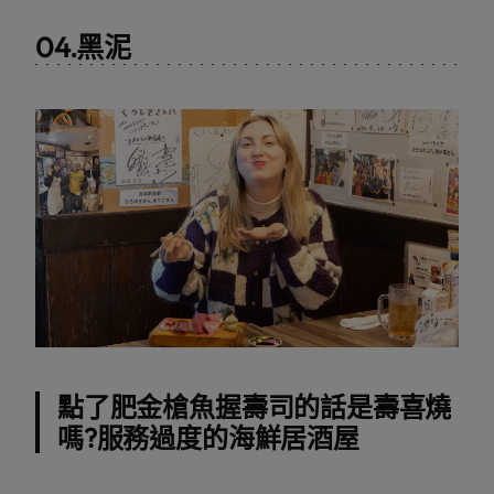
04.黑泥
點了肥金槍魚握壽司的話是壽喜燒
嗎?服務過度的海鮮居酒屋