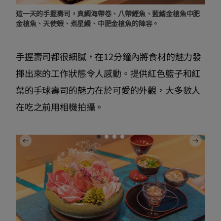
這一天的手握壽司，真鯛海帶卷、八帶鰹魚、藍鰭金槍魚中肥
金槍魚、天使蝦、煮星鰻、中肥金槍魚的陣容。
手握壽司都很細膩，在12分鐘內將食材的魅力發
揮出來的工作狀態令人感動。提供紅色籃子和紅
葉的手球壽司的魅力在於可愛的外觀，大多數人
在吃之前用相機拍攝。