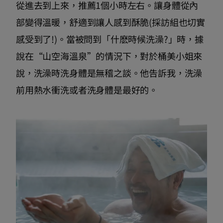
從進去到上來，推薦1個小時左右。讓身體從內
部變得溫暖，舒適到讓人感到酥脆(採訪組也切實
感受到了!)。當被問到「什麽時候洗澡?」時，據
說在“山空海溫泉”的情況下，對於桶美小姐來
說，洗澡時洗身體是無稽之談。他告訴我，洗澡
前用熱水衝洗或者洗身體是最好的。