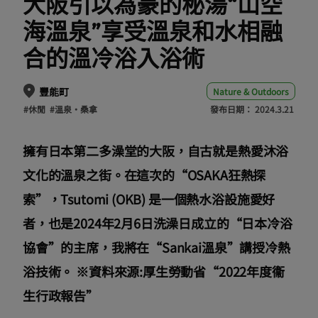
大阪引以為豪的秘湯“山空
海溫泉”享受溫泉和水相融
合的溫冷浴入浴術
豐能町
Nature & Outdoors
#休閒
#溫泉・桑拿
發布日期：
2024.3.21
擁有日本第二多澡堂的大阪，自古就是熱愛沐浴
文化的溫泉之街。在這次的“OSAKA狂熱探
索”，Tsutomi (OKB) 是一個熱水浴設施愛好
者，也是2024年2月6日洗澡日成立的“日本冷浴
協會”的主席，我將在“Sankai溫泉”講授冷熱
浴技術。 ※資料來源:厚生勞動省“2022年度衞
生行政報告”