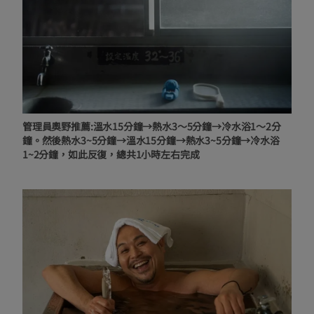
管理員奧野推薦:溫水15分鐘→熱水3〜5分鐘→冷水浴1〜2分
鐘。然後熱水3~5分鐘→溫水15分鐘→熱水3~5分鐘→冷水浴
1~2分鐘，如此反復，總共1小時左右完成