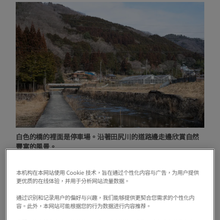
白色的橋的裡面是停車場。沿著田尻川的道路邊走邊欣賞自然
豐富的風景。
本机构在本网站使用 Cookie 技术，旨在通过个性化内容与广告，为用户提供
“山空海溫泉”誕生於1992年。據說因為這一帶
更优质的在线体验，并用于分析网站流量数据。
自古以來作為溫泉療養場有源泉湧出，所以經營
通过识别和记录用户的偏好与兴趣，我们能够提供更契合您需求的个性化内
容。此外，本网站可能根据您的行为数据进行内容推荐。
針灸院的老板聽說了那個傳聞，挖到後開始的。