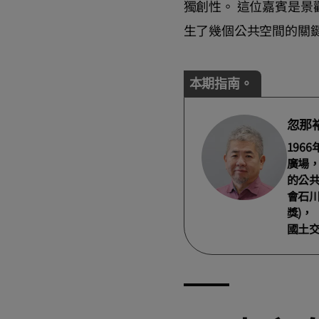
獨創性。 這位嘉賓是景觀
生了幾個公共空間的關
本期指南。
忽那
196
廣場
的公共
會石川
獎)，
國土交