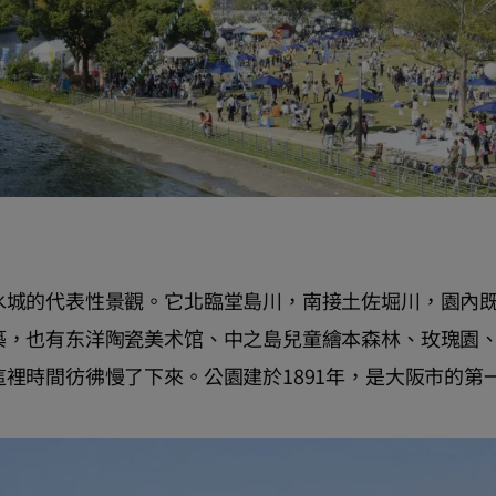
水城的代表性景觀。它北臨堂島川，南接土佐堀川，園內
築，也有东洋陶瓷美术馆、中之島兒童繪本森林、玫瑰園
裡時間彷彿慢了下來。公園建於1891年，是大阪市的第