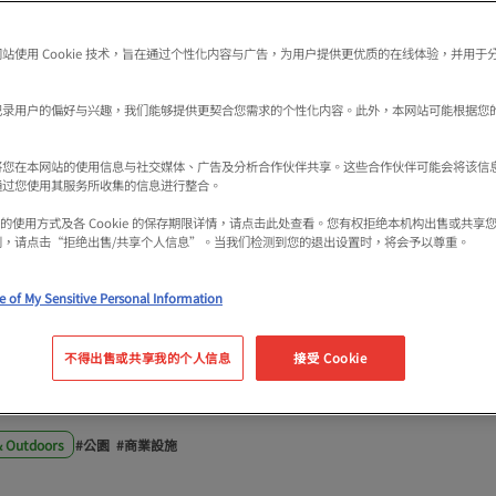
站使用 Cookie 技术，旨在通过个性化内容与广告，为用户提供更优质的在线体验，并用于
记录用户的偏好与兴趣，我们能够提供更契合您需求的个性化内容。此外，本网站可能根据您
将您在本网站的使用信息与社交媒体、广告及分析合作伙伴共享。这些合作伙伴可能会将该信
通过您使用其服务所收集的信息进行整合。
園，禦堂筋的小路..
kie 的使用方式及各 Cookie 的保存期限详情，请点击此处查看。您有权拒绝本机构出售或共
利，请点击“拒绝出售/共享个人信息”。当我们检测到您的退出设置时，将会予以尊重。
共空間的“品味方法”
e of My Sensitive Personal Information
市再生的關鍵人物。
不得出售或共享我的个人信息
接受 Cookie
& Outdoors
#公園
#商業設施