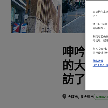
本机构在本网
据。
通过识别和
内容推荐。
我们可能会
他信息，或
呻吟的公
有关 Coo
需行使该权
的大阪公
隐私政策
Limit the Us
訪了城
大阪市
泉大津市
Nature 