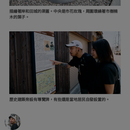
描繪著岸和田城的渠蓋。中央是市花玫瑰，周圍環繞著市樹楠
木的葉子。
歷史建築旁設有導覽牌，有些還是當地居民自發設置的。