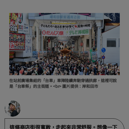
在站前廣場集結的「台車」車陣陸續奔馳穿過拱廊，這裡可說
是「台車祭」的主街道。<br> 圖片提供：岸和田市
這條商店街很寬敞，走起來非常舒服。想像一下