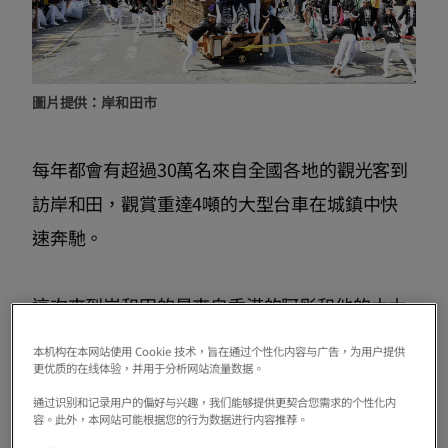
圖片提供：岸和田市
每年都會有超過30萬名來自全國各地的觀光客到
訪岸和田，觀賞重達4噸的大型台車在城鎮中快
速奔馳。
這次來到岸和田的是來自香港的阿彤和他的太太
富士子。他們結婚剛滿一年，還是新婚，這也是
本机构在本网站使用 Cookie 技术，旨在通过个性化内容与广告，为用户提供
他們夫妻倆第一次一起來岸和田！
更优质的在线体验，并用于分析网站流量数据。
通过识别和记录用户的偏好与兴趣，我们能够提供更契合您需求的个性化内
容。此外，本网站可能根据您的行为数据进行内容推荐。
阿彤是一位觀光導遊，對岸和田充滿好奇。讓我