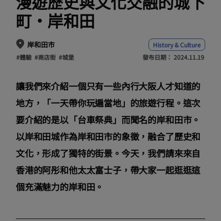
漫遊歷史與文化交融的城下
町・岸和田
岸和田市
History & Culture
#體驗
#商店街
#城堡
發布日期：
2024.11.19
讓我們來介紹一個只有一些內行大阪人才知道的
地方，「一天帶你玩遍當地」的旅遊行程。這次
要介紹的是以「台車祭典」而聞名的岸和田市。
以岸和田城作為岸和田市的象徵，融合了歷史和
文化，形成了獨特的街景。今天，我們請來來自
香港的阿彤和他太太富士子，帶大家一起逛逛這
個充滿魅力的岸和田。