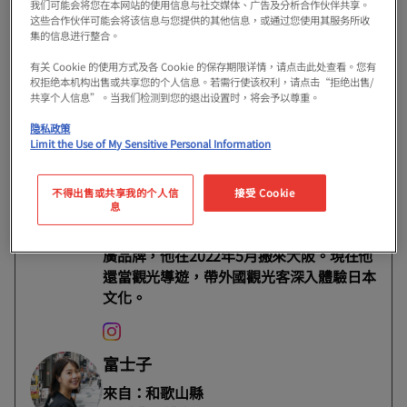
我们可能会将您在本网站的使用信息与社交媒体、广告及分析合作伙伴共享。
們一起透過他們的視角，來探索這座城市的魅力
这些合作伙伴可能会将该信息与您提供的其他信息，或通过您使用其服务所收
集的信息进行整合。
吧！
有关 Cookie 的使用方式及各 Cookie 的保存期限详情，请点击此处查看。您有
权拒绝本机构出售或共享您的个人信息。若需行使该权利，请点击“拒绝出售/
共享个人信息”。当我们检测到您的退出设置时，将会予以尊重。
本期指南。
隐私政策
Limit the Use of My Sensitive Personal Information
阿彤
來自：香港
不得出售或共享我的个人信
接受 Cookie
息
2016年和朋友創立了自己的劍玉品牌
「FRIDAY KENDAMA」。為了學日文、推
廣品牌，他在2022年5月搬來大阪。現在他
還當觀光導遊，帶外國觀光客深入體驗日本
文化。
富士子
來自：和歌山縣