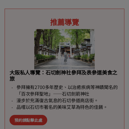
推薦導覽
大阪私人導覽：石切劍神社參拜及表參道美食之
旅
參拜擁有2700多年歷史、以治癒疾病等神蹟聞名的
「百次參拜聖地」——石切劍箭神社
漫步於充滿復古氣息的石切參道商店街。
品嚐以石切市著名的美味艾草為特色的佳餚。
預約請點擊此處