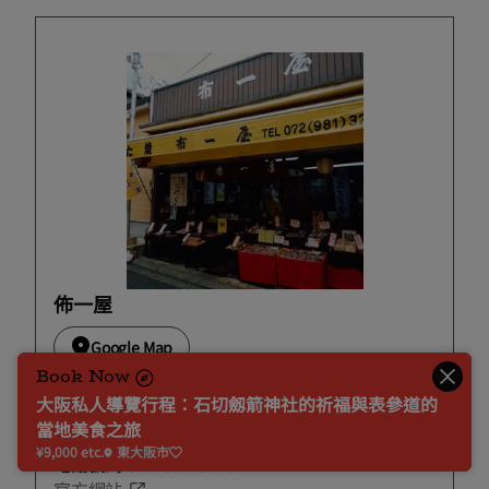
佈一屋
Google Map
Book Now
東大阪市東石切町1-7-58
大阪私人導覽行程：石切劔箭神社的祈福與表參道的
營業時間:10:00~15:30
當地美食之旅
定休日:9日・19日・29日
¥9,000 etc.
東大阪市
電話號碼:072-981-3245