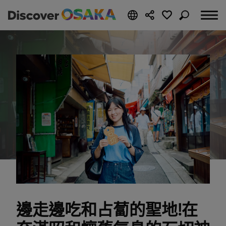
邊走邊吃和占蔔的聖地!在