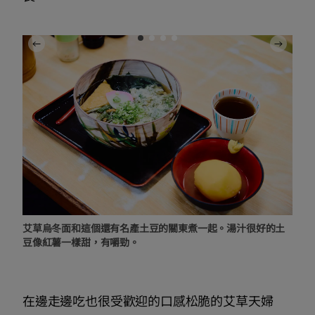
艾草烏冬面和這個還有名產土豆的關東煮一起。湯汁很好的土
豆像紅薯一樣甜，有嚼勁。
在邊走邊吃也很受歡迎的口感松脆的艾草天婦