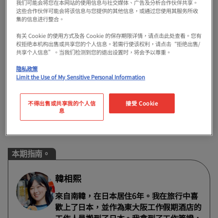
我们可能会将您在本网站的使用信息与社交媒体、广告及分析合作伙伴共享。
这些合作伙伴可能会将该信息与您提供的其他信息，或通过您使用其服务所收
集的信息进行整合。
有关 Cookie 的使用方式及各 Cookie 的保存期限详情，请点击此处查看。您有
权拒绝本机构出售或共享您的个人信息。若需行使该权利，请点击“拒绝出售/
共享个人信息”。当我们检测到您的退出设置时，将会予以尊重。
隐私政策
Limit the Use of My Sensitive Personal Information
從大阪難波站 (近鐵奈良線) 和難波站 (大阪地鐵中央線) 到新石
切站約30分鐘。從梅田站 (OsakaMetro禦堂筋線) 也同樣約30
分鐘。另外，距離大阪觀光必去的大阪城最近的車站之一森之
不得出售或共享我的个人信
接受 Cookie
息
宮站 (OsakaMetro中央線) 15分鐘即可到達，交通十分便利。大
阪~奈良之間容易到達的車站。
本期指南。
韓相熙
來自南韓，在日本居住6年。我在旅行中喜
歡上了日本，並作為東大阪工作假期酒店的
工作人員搬到了日本。我拿到了工作簽證，