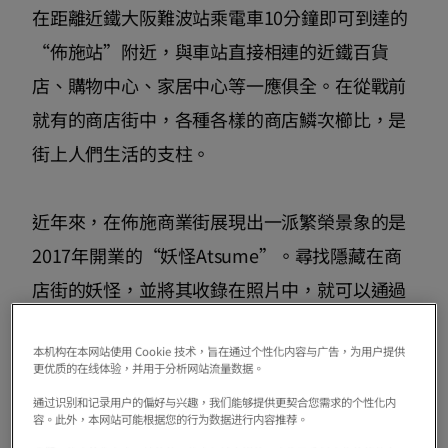
在距離近鐵大阪難波站乘電車10分鐘即可到達的
“佈施站”附近，與車站直接相連的近鐵百貨
店、購物中心、家居中心等一應俱全。在從戰前
就有的商店街中，各種各樣的商店鱗次櫛比，是
街上人們生活的支柱。
近年來，在佈施商業街展現出一派繁榮景象的是
2017年開業的“妖怪Atsume”。尋找隱藏在商
店街的妖怪，並將其收錄在照片中，就可以通過
抽獎獲得獎金......這個活動，現在已經成為從小
本机构在本网站使用 Cookie 技术，旨在通过个性化内容与广告，为用户提供
孩到大人3000人以上聚集的秋天的風景詩。
更优质的在线体验，并用于分析网站流量数据。
通过识别和记录用户的偏好与兴趣，我们能够提供更契合您需求的个性化内
容。此外，本网站可能根据您的行为数据进行内容推荐。