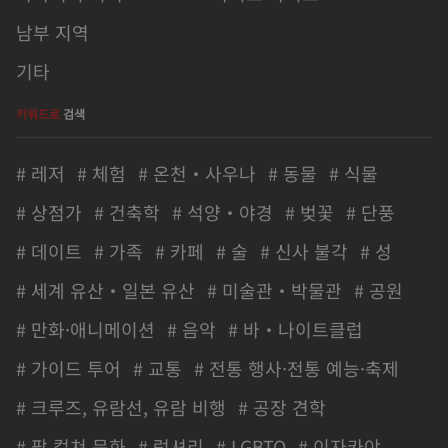
남부 지역
기타
키워드로
검색
# 레저
# 체험
# 온천・사우나
# 동물
# 식물
# 상점가
# 건축학
# 석양・야경
# 벚꽃
# 단풍
# 데이트
# 가족
# 카페
# 술
# 신사 불각
# 성
# 세계 유산・일본 유산
# 미술관・박물관
# 공원
# 만화·애니메이션
# 음악
# 바・나이트클럽
# 가이드 투어
# 교통
# 전통 행사·전통 예능·축제
# 크루즈, 유람선, 유람 비행
# 공장 견학
# 팝 컬쳐 문화
# 럭셔리
# LGBTQ
# 이자카야