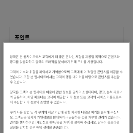
포인트
지옥에서 극락까지 체험할 수 있는 숨은 명
소 관광 명소
당국은 본 웹사이트에서 고객에게 더 좋은 온라인 체험을 제공할 목적으로 콘텐츠와
광고를 맞춤화하고 당국의 트래픽을 분석하기 위해 쿠키를 사용합니다.
여름의 「요괴 유령 랜드」는 지역에 뿌리
고객의 기호와 취향을 파악하고 기억함으로써 고객에게 더 적합한 콘텐츠를 제공할 수
내린 인기 이벤트
있습니다. 또한 본 웹사이트에서는 고객의 행동 데이터를 바탕으로 콘텐츠를 추천할
수 있습니다.
소요시간은 30분~1시간으로 단시간 관광에
당국은 고객의 본 웹사이트 이용에 관한 정보를 당사의 소셜미디어, 광고, 분석 파트너
최적
와 공유하며, 해당 파트너는 고객이 제공한 기타 정보 또는 고객의 서비스 이용으로부
터 수집한 기타 정보와 조합할 수 있습니다.
패밀리에서도 안심하고 즐길 수 있는 궁리
쿠키 사용 방법 및 각 쿠키의 저장 기간에 관한 자세한 내용은 여기를 클릭해 주십시
가 다수
오. 고객님은 당사가 개인정보를 판매하거나 공유하는 것을 거부할 권리가 있습니다.
권리를 행사하려면 [개인정보 판매/공유 거부]를 클릭해 주십시오. 당국이 옵트아웃
오사카 시내 중심지에서 Osaka Metro 로
설정을 감지한 경우 해당 설정을 존중합니다.