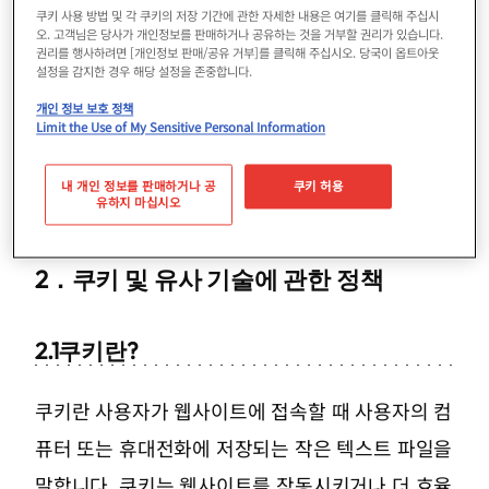
공익재단법인 오사카 관광국
쿠키 사용 방법 및 각 쿠키의 저장 기간에 관한 자세한 내용은 여기를 클릭해 주십시
오. 고객님은 당사가 개인정보를 판매하거나 공유하는 것을 거부할 권리가 있습니다.
총무 담당 (전화) 06-6282-5906 (FAX) 06-6282-
권리를 행사하려면 [개인정보 판매/공유 거부]를 클릭해 주십시오. 당국이 옵트아웃
설정을 감지한 경우 해당 설정을 존중합니다.
5915
개인 정보 보호 정책
접수 시간: 오전 9시부터 오후 5시 30분까지
Limit the Use of My Sensitive Personal Information
내 개인 정보를 판매하거나 공
쿠키 허용
유하지 마십시오
2．
쿠키 및 유사 기술에 관한 정책
2.1
쿠키란?
쿠키란 사용자가 웹사이트에 접속할 때 사용자의 컴
퓨터 또는 휴대전화에 저장되는 작은 텍스트 파일을
말합니다. 쿠키는 웹사이트를 작동시키거나 더 효율