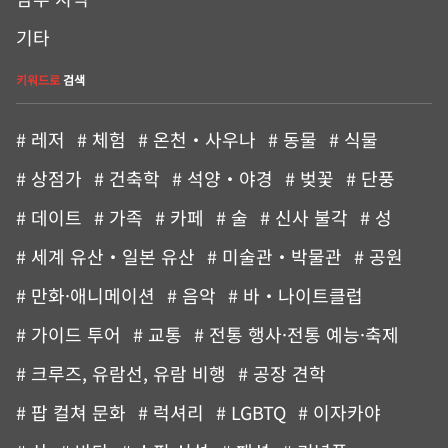
기타
키워드로
검색
# 레저
# 체험
# 온천・사우나
# 동물
# 식물
# 상점가
# 건축학
# 석양・야경
# 벚꽃
# 단풍
# 데이트
# 가족
# 카페
# 술
# 신사 불각
# 성
# 세계 유산・일본 유산
# 미술관・박물관
# 공원
# 만화·애니메이션
# 음악
# 바・나이트클럽
# 가이드 투어
# 교통
# 전통 행사·전통 예능·축제
# 크루즈, 유람선, 유람 비행
# 공장 견학
# 팝 컬쳐 문화
# 럭셔리
# LGBTQ
# 이자카야