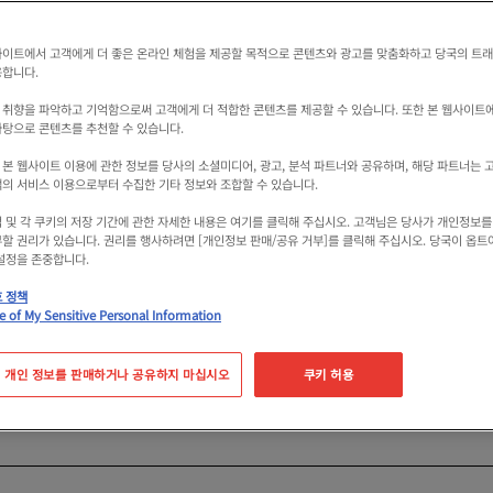
사이트에서 고객에게 더 좋은 온라인 체험을 제공할 목적으로 콘텐츠와 광고를 맞춤화하고 당국의 트
용합니다.
 취향을 파악하고 기억함으로써 고객에게 더 적합한 콘텐츠를 제공할 수 있습니다. 또한 본 웹사이트
바탕으로 콘텐츠를 추천할 수 있습니다.
 본 웹사이트 이용에 관한 정보를 당사의 소셜미디어, 광고, 분석 파트너와 공유하며, 해당 파트너는 
객의 서비스 이용으로부터 수집한 기타 정보와 조합할 수 있습니다.
법 및 각 쿠키의 저장 기간에 관한 자세한 내용은 여기를 클릭해 주십시오. 고객님은 당사가 개인정보
부할 권리가 있습니다. 권리를 행사하려면 [개인정보 판매/공유 거부]를 클릭해 주십시오. 당국이 옵트
 “아마 유적 공원”은, 야요이 시대의 대규모 취락 자취를 
 설정을 존중합니다.
 놀이기구, 고고학과 관련된 프로그램이 갖추어져 어린이부터
호 정책
e of My Sensitive Personal Information
 이벤트도 충실하고 있어, 가족으로 휴일을 보내거나, 배움의
 개인 정보를 판매하거나 공유하지 마십시오
쿠키 허용