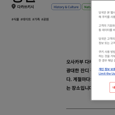
다카쓰키시
History & Culture
Nature & Outdoors
당국은 본 웹
해 쿠키를 사
#식물
#데이트
#가족
#공원
고객의 기호와
동 데이터를 
당국은 고객의
정보 또는 고
쿠키 사용 방
하는 것을 거
오사카부 다카쓰키시에 있는
한 경우 해당
광대한 잔디 광장과 대형
개인 정보 보
Limit the Us
다. 계절마다의 자연이나
는 장소입니다.
내