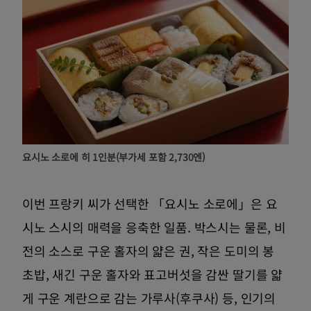
요시노 소로에 히 1인분(부가세 포함 2,730엔)
이번 프랑키 씨가 선택한 「요시노 소로에」은 요
시노 스시의 매력을 응축한 일품. 박스시는 물론, 비
전의 소스로 구운 홀자의 얇은 권, 작은 도미의 봉
초밥, 새긴 구운 홀자와 표고버섯을 감싼 딸기를 얇
게 구운 계란으로 감는 가루사(후쿠사) 등, 인기의