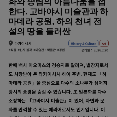
화와 송림의 아름다움을 접
한다. 고바야시 미술관과 하
마데라 공원, 하의 천녀 전
설의 땅을 둘러싼
타카이시시
History & Culture
Art
#식물
#신사 불각
#미술관・박물관
#공원
공개일：
2026.2.20
한때 백사 아오마츠의 경승지로 알려져, 별장지로서
도 사랑받아 온 타카이시시·하이 주변. 현재도 「하
마데라 공원」을 중심으로 다수의 소나무가 심어져
왕시의 풍경을 숨길 수 있습니다. 또 일본화를 다수
소장하는 「고바야시 미술관」이 있어, 자연과 문
화를 만끽할 수 있는 에리어로서도 인기입니다. 이