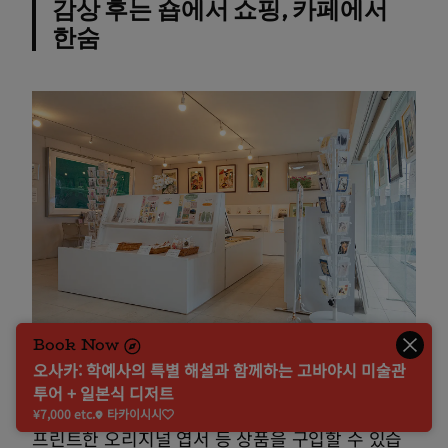
감상 후는 숍에서 쇼핑, 카페에서
한숨
Book Now
오사카: 학예사의 특별 해설과 함께하는 고바야시 미술관
투어 + 일본식 디저트
관내에는 갤러리 숍이 설치되어 있어 소장 작품을
¥7,000 etc.
타카이시시
프린트한 오리지널 엽서 등 상품을 구입할 수 있습