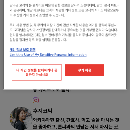
당국은 고객의 본 웹사이트 이용에 관한 정보를 당사의 소셜미디어, 광고, 분석 파트너
관광 가이드로서는 일하는 톤씨도 흥미진진한 기시
와 공유하며, 해당 파트너는 고객이 제공한 기타 정보 또는 고객의 서비스 이용으로부
터 수집한 기타 정보와 조합할 수 있습니다.
와다 산책을 통해 마을의 매력을 소개합니다.
쿠키 사용 방법 및 각 쿠키의 저장 기간에 관한 자세한 내용은 여기를 클릭해 주십시
오. 고객님은 당사가 개인정보를 판매하거나 공유하는 것을 거부할 권리가 있습니다.
권리를 행사하려면 [개인정보 판매/공유 거부]를 클릭해 주십시오. 당국이 옵트아웃
이번 체험자
설정을 감지한 경우 해당 설정을 존중합니다.
개인 정보 보호 정책
톤씨
Limit the Use of My Sensitive Personal Information
홍콩 출신. 2016년에 켄타마의 브랜드
「FRIDAY KENDAMA」를 친구와 시작해, 일
내 개인 정보를 판매하거나 공
쿠키 허용
유하지 마십시오
본어를 배우고 자신의 브랜드를 전파하기 위해
2022년 5월에 내사. 현재는 외국인을 위한 관
광 가이드로도 활약.
후지코씨
와카야마현 출신, 간호사. 먹고 술을 마시는 것
을 좋아하고, 톤씨와의 만남은 서서 마시는 곳.