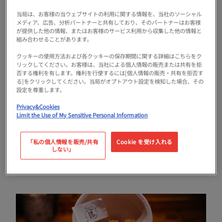
メイドインアリサ
当局は、お客様の当ウェブサイトの利用に関する情報を、当社のソーシャル
大阪は西天満にあるカレーショップ「ザ・
メディア、広告、分析パートナーと共有しており、そのパートナーはお客様
モチベーションショップ」のオーナー。カ
が提供した他の情報、またはお客様のサービス利用から収集した他の情報と
ツカレーが好きすぎて、全国のカツカレー
組み合わせることがあります。
を食べ歩き、オリジナルのZINE『カツカ
クッキーの使用方法および各クッキーの保存期間に関する詳細はこちらをク
レー図鑑』を刊行するほどの、カツカレー
リックしてください。お客様は、当社による個人情報の販売または共有を拒
マニア。TVやメディアへの出演も多数。カ
否する権利を有します。権利を行使するには[個人情報の販売・共有を拒否す
る]をクリックしてください。当局がオプトアウト設定を検知した場合、その
ツカレーはもちろんだが、とんかつも大好
設定を尊重します。
き。
Privacy&Cookies
Limit the Use of My Sensitive Personal Information
「私の個人情報を販売/共有
Cookie を受け入れる
しない」
01. 大阪とんかつ（旧ちよ松）