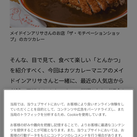
メイドインアリサさんのお店「ザ・モチベーションショッ
プ」 のカツカレー
そんな、目で見て、食べて楽しい「とんかつ」
を紹介すべく、今回はカツカレーマニアのメイ
ドインアリサさんと一緒に、最近の人気店から
老舗の王道なとんかつまで、厳選8店をご紹介し
ます。
当局では、当ウェブサイトにおいて、お客様により良いオンライン体験をし
ていただくことを目的として、コンテンツや広告をパーソナライズし、また
当局のトラフィックを分析するため、Cookieを使用しています。
Guide
お客様の好みや趣向を把握し記憶することで、よりお客様に最適なコンテン
ツを提供することが可能となります。また、当ウェブサイトにおいては、お
客様の行動データをもとにコンテンツのレコメンドを行う場合があります。