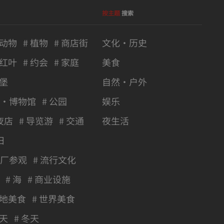
按主题
搜索
 动物
# 植物
# 商店街
文化・历史
 红叶
# 约会
# 家庭
美食
城堡
自然・户外
馆・博物馆
# 公园
娱乐
夜店
# 导览游
# 交通
夜生活
日
工厂参观
# 流行文化
# 海
# 商业设施
当地美食
# 世界美食
秋天
# 冬天