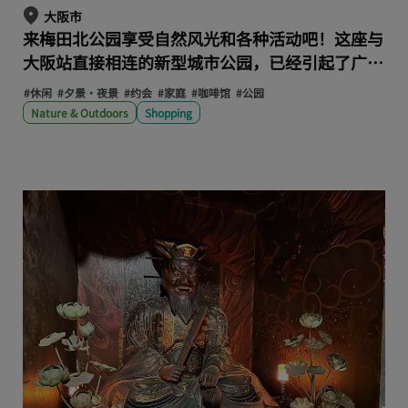
大阪市
来梅田北公园享受自然风光和各种活动吧！这座与
大阪站直接相连的新型城市公园，已经引起了广泛
关注。
#休闲
#夕景・夜景
#约会
#家庭
#咖啡馆
#公园
Nature & Outdoors
Shopping