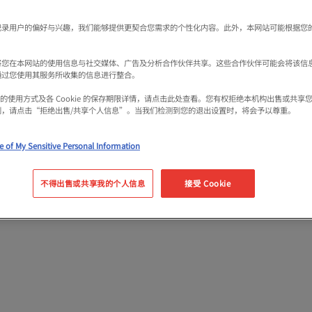
记录用户的偏好与兴趣，我们能够提供更契合您需求的个性化内容。此外，本网站可能根据您
Category
将您在本网站的使用信息与社交媒体、广告及分析合作伙伴共享。这些合作伙伴可能会将该信
通过您使用其服务所收集的信息进行整合。
kie 的使用方式及各 Cookie 的保存期限详情，请点击此处查看。您有权拒绝本机构出售或共
利，请点击“拒绝出售/共享个人信息”。当我们检测到您的退出设置时，将会予以尊重。
e of My Sensitive Personal Information
不得出售或共享我的个人信息
接受 Cookie