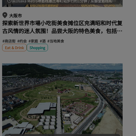
从Osaka Metro堺筋线惠比寿町站步行约1分钟 / 从御堂筋线和堺筋线动物园前站步行约8分钟
大阪市
探索新世界市場小吃街美食摊位区充满昭和时代复
古风情的迷人氛围！品尝大阪的特色美食，包括炸
丸子和炒面。
#商店街
#约会
#家庭
#酒
#当地美食
Eat & Drink
Shopping