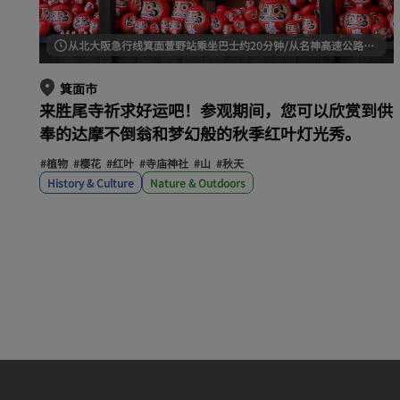
从北大阪急行线箕面萱野站乘坐巴士约20分钟/从名神高速公路茨木交流道出发约30分钟
箕面市
来胜尾寺祈求好运吧！参观期间，您可以欣赏到供
奉的达摩不倒翁和梦幻般的秋季红叶灯光秀。
#植物
#樱花
#红叶
#寺庙神社
#山
#秋天
History & Culture
Nature & Outdoors