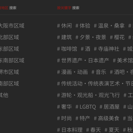
按地区
搜索
按关键字
搜索
大阪市区域
# 休闲
# 体验
# 温泉・桑拿
#
北部区域
# 建筑
# 夕景・夜景
# 樱花
#
东部区域
# 咖啡馆
# 酒
# 寺庙神社
# 
东南部区域
# 世界遗产・日本遗产
# 美术
堺市区域
# 漫画・动画
# 音乐
# 酒吧・
南部区域
# 传统活动・传统表演艺术・节
其他
# 游轮・观光船・观光飞行
# 
# 奢华
# LGBTQ
# 居酒屋
# 山
# 时尚
# 特产
# 高级美食
# 
# 日本料理
# 春天
# 夏天
# 