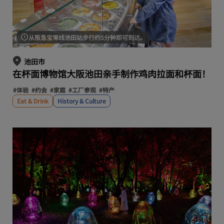
从阪急宝塚线池田站步行约5分钟即可到达。
池田市
在杯面博物馆大阪池田亲手制作鸡肉拉面和杯面！
#体验
#约会
#家庭
#工厂参观
#特产
Eat & Drink
History & Culture