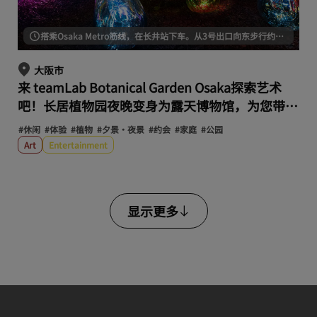
搭乘Osaka Metro筋线，在长井站下车。从3号出口向东步行约10分钟。
大阪市
来 teamLab Botanical Garden Osaka探索艺术
吧！长居植物园夜晚变身为露天博物馆，为您带来
非凡体验。
#休闲
#体验
#植物
#夕景・夜景
#约会
#家庭
#公园
Art
Entertainment
显示更多