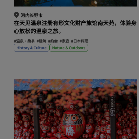
河内长野市
在天见温泉注册有形文化财产旅馆南天苑，体验身
心放松的温泉之旅。
#温泉・桑拿
#建筑
#约会
#家庭
#日本料理
History & Culture
Nature & Outdoors