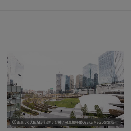
距离 JR 大阪站步行约 5 分钟 / 可直接搭乘Osaka Metro御堂筋线梅田站和阪急/阪神线大阪梅田站。