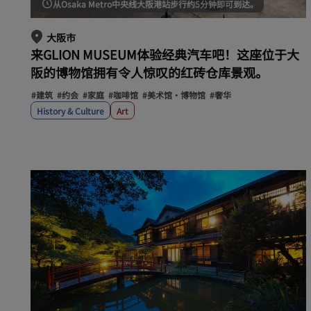
从Osaka Metro中央线大阪港站步行约5分钟即可到达。
大阪市
来GLION MUSEUM体验经典汽车吧！这座位于大
阪的博物馆拥有令人惊叹的红砖仓库景观。
#建筑
#约会
#家庭
#咖啡馆
#美术馆・博物馆
#奢华
History & Culture
Art