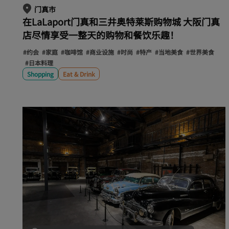
门真市
在LaLaport门真和三井奥特莱斯购物城 大阪门真
店尽情享受一整天的购物和餐饮乐趣！
#约会
#家庭
#咖啡馆
#商业设施
#时尚
#特产
#当地美食
#世界美食
#日本料理
Shopping
Eat & Drink