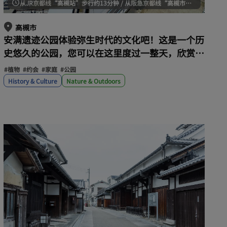
从JR京都线“高槻站”步行约13分钟 / 从阪急京都线“高槻市站”步行约10分钟
高槻市
安满遗迹公园体验弥生时代的文化吧！这是一个历
史悠久的公园，您可以在这里度过一整天，欣赏灯
光秀，玩转游乐场设施。
#植物
#约会
#家庭
#公园
History & Culture
Nature & Outdoors