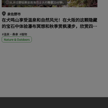
从JR日野站乘坐南海巴士大约需要20分钟。
泉佐野市
在犬鸣山享受温泉和自然风光！在大阪的这颗隐藏
的宝石中体验瀑布冥想和秋季赏枫漫步，欣赏四季
不同的山谷美景！
#温泉・桑拿
#植物
Nature & Outdoors