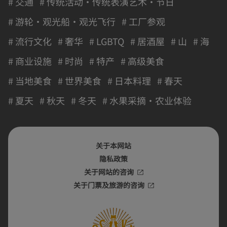
# 交通
# 传统活动・传统表演艺术・节日
# 游轮・观光船・观光飞行
# 工厂参观
# 流行文化
# 奢华
# LGBTQ
# 居酒屋
# 山
# 海
# 商业设施
# 时尚
# 特产
# 高级美食
# 当地美食
# 世界美食
# 日本料理
# 春天
# 夏天
# 秋天
# 冬天
# 水果采摘・农业体验
关于本网站
隐私政策
关于网站的咨询
关于门票及旅游的咨询