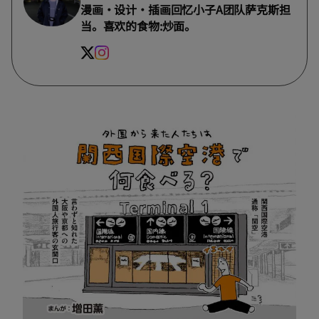
漫画・设计・插画回忆小子A团队萨克斯担
当。喜欢的食物:炒面。