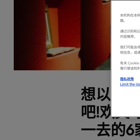
本机构在本网
据。
通过识别和
内容推荐。
我们可能会
他信息，或
有关 Coo
需行使该权
隐私政策
Limit the Us
想以实
吧!欢笑
一去的6