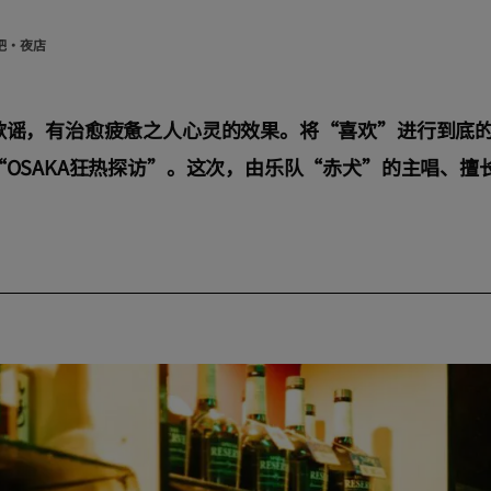
吧・夜店
歌谣，有治愈疲惫之人心灵的效果。将“喜欢”进行到底
OSAKA狂热探访”。这次，由乐队“赤犬”的主唱、擅
。