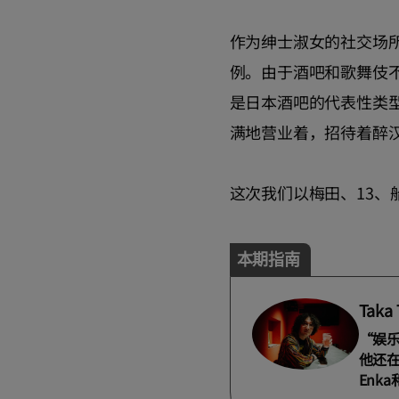
作为绅士淑女的社交场所
例。由于酒吧和歌舞伎不
是日本酒吧的代表性类
满地营业着，招待着醉
这次我们以梅田、13、
本期指南
Taka 
“娱
他还
Enk