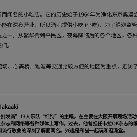
而闻名的小吃店。它的历史始于1964年为净化东京奥运
能在深夜营业，所以酒吧提供小吃 (小吃)，为了躲避监
型之一。从繁华街到平民区，夜幕降临后的各个地区，各
汉们。
船场、心斋桥、难波等交通比较方便的地区为重点，走访了
Takaaki
乐批发商”13人乐队“红狗”的主唱。在主要在大阪开展现场活
在杂志和网络等各种媒体上写作。过去，他曾担任卡拉OK杂志的
a和流行歌曲的深刻了解而闻名。兴趣是和猫一起玩和逛澡堂。