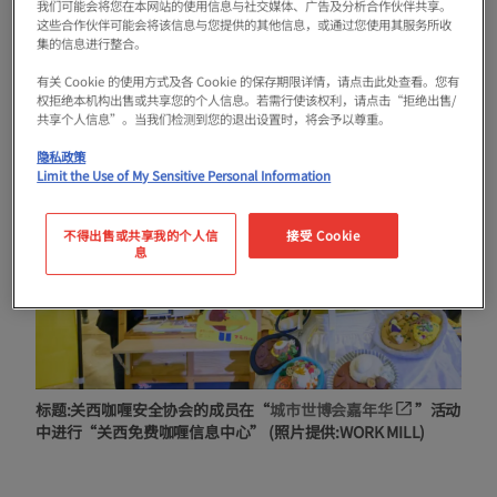
“自由轩”和“印第安咖喱”等从西餐进化而来
我们可能会将您在本网站的使用信息与社交媒体、广告及分析合作伙伴共享。
这些合作伙伴可能会将该信息与您提供的其他信息，或通过您使用其服务所收
的传统大阪咖喱也是不容忽视的存在。
集的信息进行整合。
有关 Cookie 的使用方式及各 Cookie 的保存期限详情，请点击此处查看。您有
权拒绝本机构出售或共享您的个人信息。若需行使该权利，请点击“拒绝出售/
共享个人信息”。当我们检测到您的退出设置时，将会予以尊重。
隐私政策
Limit the Use of My Sensitive Personal Information
不得出售或共享我的个人信
接受 Cookie
息
标题:关西咖喱安全协会的成员在“
城市世博会嘉年华
”活动
中进行“关西免费咖喱信息中心” (照片提供:WORK MILL)