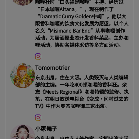
咖喱社区“口头禅是咖喱”主持。经历过
“日本咖喱Altana。”，现在制作了
“Dramatic Curry Golden中崎”。他以大
阪香料咖喱的饮食文化发展为愿望，以个人
名义“Misimane Bar End”从事咖喱创作
活动，为居酒屋业态开发香料菜品，主办咖
喱活动，协助各媒体采访等多方面活动。
Tomomotrier
东京出身，住在大阪。人类毁灭与人类编辑
部的主编。一年吃400顿咖喱的香料狂。杂
志《Meets Regional》咖喱特辑的监修、执
笔，在朝日放送电视台《变成・冈村过去的
TV》中作为变态咖喱御三家出演。
小冢舞子
奈良出身，自由艺人兼作家。定期出演大阪