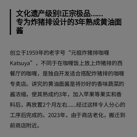
文化遗产级别!正宗极品......
专为炸猪排设计的3年熟成黄油面
酱
创立于1959年的老字号“元祖炸猪排咖喱
Katsuya”，不同于在咖喱饭上放上炸猪排的西
餐厅的咖喱，是独自开发适合搭配炸猪排的咖喱
专卖店。讲究的黄油面酱是将炒好的香味蔬菜的
酱浓缩，使其熟成约3年，加入苹果等果实和香
料后，再放置2个月左右......经过这样令人分心的
工序后完成的。2023年，由于商店老化，搬迁到
前商店附近。