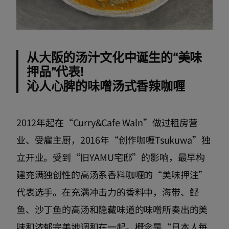
从大阪的汤汁文化中诞生的“美味
押品”代表!
沁人心脾的味噌汤式香辣咖喱
2012年起在“Curry&Cafe Waln”做过租房营
业、受雇主厨，2016年“创作咖喱Tsukuwa”独
立开业。受到“旧YAMU宅邸”的影响，最早构
建充满独创性的高汤系香料咖喱的“美味押注”
代表选手。在充满冲击力的香料中，海带、鲣
鱼、沙丁鱼的高汤和隐藏味道的味噌所奏出的美
味和浓郁完美地调和在一起。概念是“日本人每