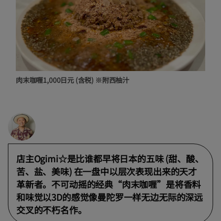
肉末咖喱1,000日元 (含税) ※附西柚汁
店主Ogimi☆是比谁都早将日本的五味 (甜、酸、
苦、盐、美味) 在一盘中以层次表现出来的天才
革新者。不可动摇的经典“肉末咖喱”是将香料
和味觉以3D的感觉像曼陀罗一样无边无际的深远
交叉的不朽名作。