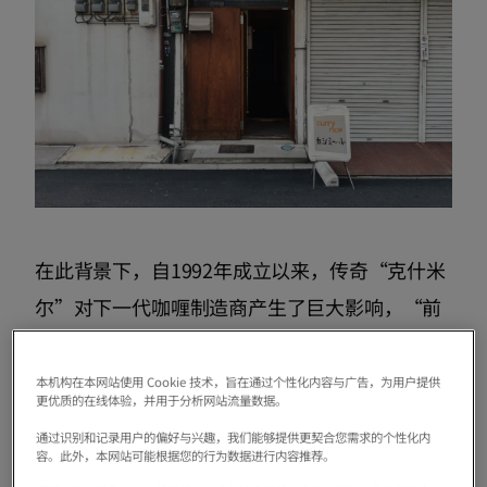
在此背景下，自1992年成立以来，传奇“克什米
尔”对下一代咖喱制造商产生了巨大影响，“前
亚姆宅邸”可以说是大阪香料咖喱的代名词，文
化与活动和商品“Buttah (Bota) ”传播了文化，
本机构在本网站使用 Cookie 技术，旨在通过个性化内容与广告，为用户提供
更优质的在线体验，并用于分析网站流量数据。
“Roda集团”传播了斯里兰卡风格与混合食用，
通过识别和记录用户的偏好与兴趣，我们能够提供更契合您需求的个性化内
“Taniguchi Curry”扩大了租赁业务。另外，
容。此外，本网站可能根据您的行为数据进行内容推荐。