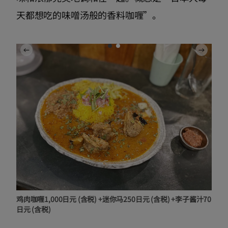
天都想吃的味噌汤般的香料咖喱”。
鸡肉咖喱1,000日元 (含税) +迷你马250日元 (含税) +李子酱汁70
日元 (含税)