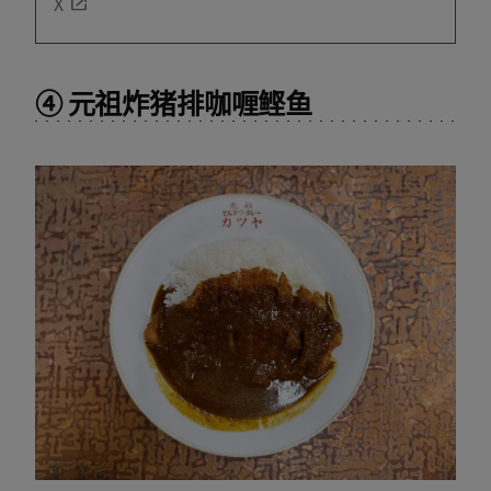
X
④ 元祖炸猪排咖喱鲣鱼