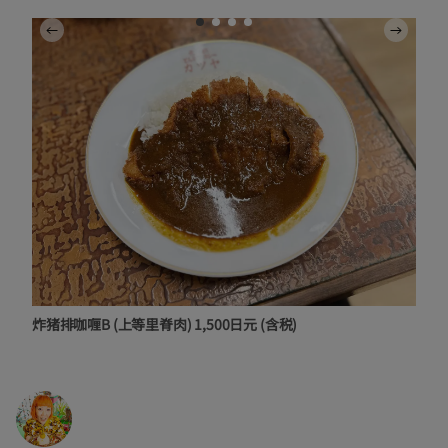
炸猪排咖喱B (上等里脊肉) 1,500日元 (含税)