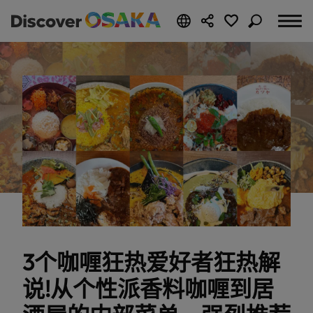
3个咖喱狂热爱好者狂热解
说!从个性派香料咖喱到居