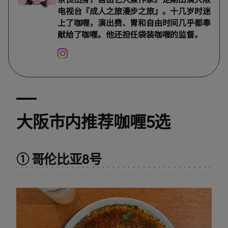
电视台『成人之旅漫步之旅』。十几岁时迷
上了咖喱，演出费、胃和自由时间几乎都奉
献给了咖喱。他还担任袋装咖喱的监督。
大阪市内推荐咖喱5选
① 哥伦比亚8号