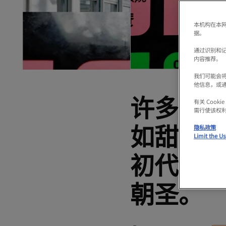
本机构在本网
据。
通过识别和
内容推荐。
我们可能会
他信息，或
许多知
有关 Coo
需行使该权
如甜甜圈
隐私政策
Limit the Us
初代店
朝圣。