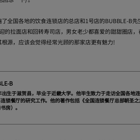
了全国各地的饮食连锁店的总店和1号店的BUBBLE-B
欢迎的拉面店和回转寿司店，男女老少都喜爱的甜甜圈店，
其根源，应该会觉得经常光顾的那家店更有魅力!
LE-B
6年出生于滋贺县，毕业于近畿大学。他毕生致力于走访全国各地
事连锁餐厅的研究工作。他的著作包括《全国连锁餐厅总部朝圣之
和书房）。