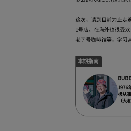
这次，请到目前为止走遍
1号店。在海外也很受
老字号咖啡馆等，学习
本期指南
BUBB
197
极从
（大